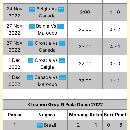
24 Nov
Belgia Vs
2:00
1 - 0
2022
Canada
27 Nov
Belgia Vs
20:00
0 - 2
2022
Marocco
27 Nov
Croatia Vs
23:00
4 - 1
2022
Canada
1 Dec
Croatia Vs
22:00
0 - 0
2022
Belgia
1 Dec
Canada Vs
22:00
1 - 2
2022
Marocco
Klasmen Grup G Piala Dunia 2022
Posisi
Negara
Menang
Kalah
Seri
Point
1
Brazil
2
1
0
6