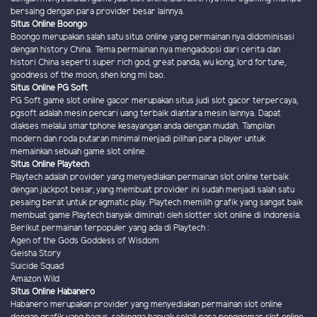
bersaing dengan para provider besar lainnya.
Situs Online Boongo
Boongo merupakan salah satu situs online yang permainan nya didominisasi
dengan history China. Tema permainan nya mengadopsi dari cerita dan
histori China seperti super rich god, great panda, wu kong, lord fortune,
goodness of the moon, shen long mi bao.
Situs Online PG Soft
PG Soft game slot online gacor merupakan situs judi slot gacor terpercaya,
pgsoft adalah mesin pencari uang terbaik diantara mesin lainnya. Dapat
diakses melalui smartphone kesayangan anda dengan mudah. Tampilan
modern dan roda putaran minimal menjadi pilihan para player untuk
memainkan sebuah game slot online.
Situs Online Playtech
Playtech adalah provider yang menyediakan permainan slot online terbaik
dengan jackpot besar, yang membuat provider ini sudah menjadi salah satu
pesaing berat untuk pragmatic play. Playtech memilih grafik yang sangat baik
membuat game Playtech banyak diminati oleh slotter slot online di indonesia.
Berikut permainan terpopuler yang ada di Playtech :
Agen of the Gods Goddess of Wisdom
Geisha Story
Suicide Squad
Amazon Wild
Situs Online Habanero
Habanero merupakan provider yang menyediakan permainan slot online