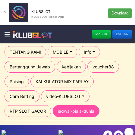
×
KLUBSLOT
Download
KLUBSLOT Mobile App
MASUK
DAFTAR
TENTANG KAMI
MOBILE
Info
Bertanggung Jawab
Kebijakan
voucher88
Phising
KALKULATOR MIX PARLAY
Cara Betting
video-KLUBSLOT
RTP SLOT GACOR
jadwal-piala-dunia