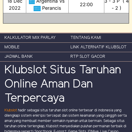
18 Dec
Argentina Vs
3 - 3 P ( 4
22:00
2022
Perancis
- 2 )
KALKULATOR MIX PARLAY
TENTANG KAMI
MOBILE
LINK ALTERNATIF KLUBSLOT
JADWAL BANK
RTP SLOT GACOR
Klubslot Situs Taruhan
Online Aman Dan
Terpercaya
Klubslot
hadir sebagai situs taruhan slot online terbesar di indonesia yang
dilengkapi sistem enkripsi tercepat dan sistem keamanan yang canggih serta
aman yang membuat member semakin nyaman untuk bermain. Sebagai situs
taruhan online terlengkap, Klubslot menyediakan puluhan permainan terbaik di
bidangnya seperti Sportbook, E-sport, Game Slots, IDNlive, Live Casino,