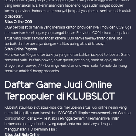
dengan grafik yang bagus, sehingga banyak sekali para penggemar slot online
yang memainkan nya. Permainan dari habanero juga sudah sangat populer
karena provider habanero mempunyai jackpot yang besar serta mudah untuk
didapatkan.
Situs Online CQ9
CQ9 berpusat di manila yang menjadi kantor provider nya. Provider CQ9 juga
memberikan keuntungan yang sangat besar. Provider CQ9 bukan merupakan
situs yang bukan sembarangan karena CQ9 hanya menawarkan game slot
terbaik dan terpercaya dengan kualitas paling atas di kelasnya.
Situs Online Playson
Menawarkan 10 game terbaiknya yang menambahkan jackpot terbesar. Game
tersebut yaitu buffalo power, solar queen, hot coins, book of gold, divine
dragon, wolf power, 777 burnings win, diamond wins, solar temple dan yang
terakhir adalah 9 happy pharaohs.
Daftar Game Judi Online
Terpopuler di KLUBSLOT
Klubslot atau klub slot atau klubslots merupakan situs judi online resmi yang
memiliki legalitas dan lisensi dari PAGCOR (Philippine Amusement and Gaming
Corporation) dan BMM Testlabs sehingga terjamin keamanannya. Inilah
beberapa game judi online yang dapat anda mainkan hanya dengan
menggunakan 1 ID bermain saja :
Situs Judi Bola Online