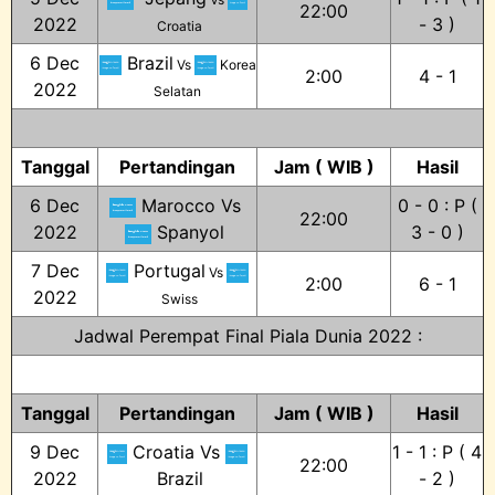
22:00
2022
- 3 )
Croatia
6 Dec
Brazil
Vs
Korea
2:00
4 - 1
2022
Selatan
Tanggal
Pertandingan
Jam ( WIB )
Hasil
6 Dec
Marocco Vs
0 - 0 : P (
22:00
2022
Spanyol
3 - 0 )
7 Dec
Portugal
Vs
2:00
6 - 1
2022
Swiss
Jadwal Perempat Final Piala Dunia 2022 :
Tanggal
Pertandingan
Jam ( WIB )
Hasil
9 Dec
Croatia Vs
1 - 1 : P ( 4
22:00
2022
Brazil
- 2 )