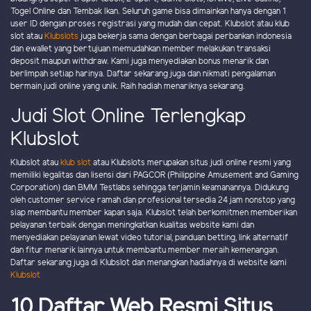
Togel Online dan Tembak Ikan. Seluruh game bisa dimainkan hanya dengan 1
user ID dengan proses registrasi yang mudah dan cepat. Klubslot atau klub
slot atau
Klubslots
juga bekerja sama dengan berbagai perbankan indonesia
dan ewallet yang bertujuan memudahkan member melakukan transaksi
deposit maupun withdraw. Kami juga menyediakan bonus menarik dan
berlimpah setiap harinya. Daftar sekarang juga dan nikmati pengalaman
bermain judi online yang unik. Raih hadiah menariknya sekarang.
Judi Slot Online Terlengkap
Klubslot
Klubslot atau
klub slot
atau Klubslots merupakan situs judi online resmi yang
memiliki legalitas dan lisensi dari PAGCOR (Philippine Amusement and Gaming
Corporation) dan BMM Testlabs sehingga terjamin keamanannya. Didukung
oleh customer service ramah dan profesional tersedia 24 jam nonstop yang
siap membantu member kapan saja. Klubslot telah berkomitmen memberikan
pelayanan terbaik dengan meningkatkan kualitas website kami dan
menyediakan pelayanan lewat video tutorial, panduan betting, link alternatif
dan fitur menarik lainnya untuk membantu member meraih kemenangan.
Daftar sekarang juga di Klubslot dan menangkan hadiahnya di website kami
Klubslot
10 Daftar Web Resmi Situs