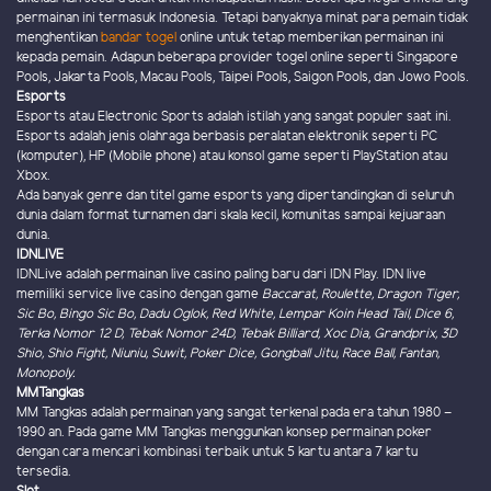
permainan ini termasuk Indonesia. Tetapi banyaknya minat para pemain tidak
menghentikan
bandar togel
online untuk tetap memberikan permainan ini
kepada pemain. Adapun beberapa provider togel online seperti Singapore
Pools, Jakarta Pools, Macau Pools, Taipei Pools, Saigon Pools, dan Jowo Pools.
Esports
Esports atau Electronic Sports adalah istilah yang sangat populer saat ini.
Esports adalah jenis olahraga berbasis peralatan elektronik seperti PC
(komputer), HP (Mobile phone) atau konsol game seperti PlayStation atau
Xbox.
Ada banyak genre dan titel game esports yang dipertandingkan di seluruh
dunia dalam format turnamen dari skala kecil, komunitas sampai kejuaraan
dunia.
IDNLIVE
IDNLive adalah permainan live casino paling baru dari IDN Play. IDN live
memiliki service live casino dengan game
Baccarat, Roulette, Dragon Tiger,
Sic Bo, Bingo Sic Bo, Dadu Oglok, Red White, Lempar Koin Head Tail, Dice 6,
Terka Nomor 12 D, Tebak Nomor 24D, Tebak Billiard, Xoc Dia, Grandprix, 3D
Shio, Shio Fight, Niuniu, Suwit, Poker Dice, Gongball Jitu, Race Ball, Fantan,
Monopoly.
MMTangkas
MM Tangkas adalah permainan yang sangat terkenal pada era tahun 1980 –
1990 an. Pada game MM Tangkas menggunkan konsep permainan poker
dengan cara mencari kombinasi terbaik untuk 5 kartu antara 7 kartu
tersedia.