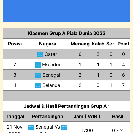
Klasmen Grup A Piala Dunia 2022
Posisi
Negara
Menang
Kalah
Seri
Point
1
Qatar
0
3
0
0
2
Ekuador
1
1
1
4
3
Senegal
2
1
0
6
4
Belanda
2
0
1
7
Jadwal & Hasil Pertandingan Grup A :
Tanggal
Pertandingan
Jam ( WIB )
Hasil
21 Nov
Senegal Vs
17:00
0 - 2