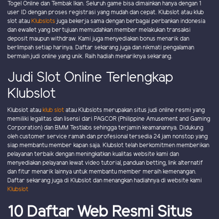
Togel Online dan Tembak Ikan. Seluruh game bisa dimainkan hanya dengan 1
user ID dengan proses registrasi yang mudah dan cepat. Klubslot atau klub
slot atau
Klubslots
juga bekerja sama dengan berbagai perbankan indonesia
dan ewallet yang bertujuan memudahkan member melakukan transaksi
deposit maupun withdraw. Kami juga menyediakan bonus menarik dan
berlimpah setiap harinya. Daftar sekarang juga dan nikmati pengalaman
bermain judi online yang unik. Raih hadiah menariknya sekarang.
Judi Slot Online Terlengkap
Klubslot
Klubslot atau
klub slot
atau Klubslots merupakan situs judi online resmi yang
memiliki legalitas dan lisensi dari PAGCOR (Philippine Amusement and Gaming
Corporation) dan BMM Testlabs sehingga terjamin keamanannya. Didukung
oleh customer service ramah dan profesional tersedia 24 jam nonstop yang
siap membantu member kapan saja. Klubslot telah berkomitmen memberikan
pelayanan terbaik dengan meningkatkan kualitas website kami dan
menyediakan pelayanan lewat video tutorial, panduan betting, link alternatif
dan fitur menarik lainnya untuk membantu member meraih kemenangan.
Daftar sekarang juga di Klubslot dan menangkan hadiahnya di website kami
Klubslot
10 Daftar Web Resmi Situs