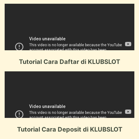
Tutorial Cara Daftar di KLUBSLOT
Tutorial Cara Deposit di KLUBSLOT