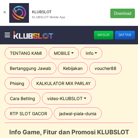
×
KLUBSLOT
Download
KLUBSLOT Mobile App
MASUK
DAFTAR
TENTANG KAMI
MOBILE
Info
Bertanggung Jawab
Kebijakan
voucher88
Phising
KALKULATOR MIX PARLAY
Cara Betting
video-KLUBSLOT
RTP SLOT GACOR
jadwal-piala-dunia
Info Game, Fitur dan Promosi KLUBSLOT