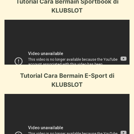
Tutorial Cara Bermain Sportbook di
KLUBSLOT
Tutorial Cara Bermain E-Sport di
KLUBSLOT