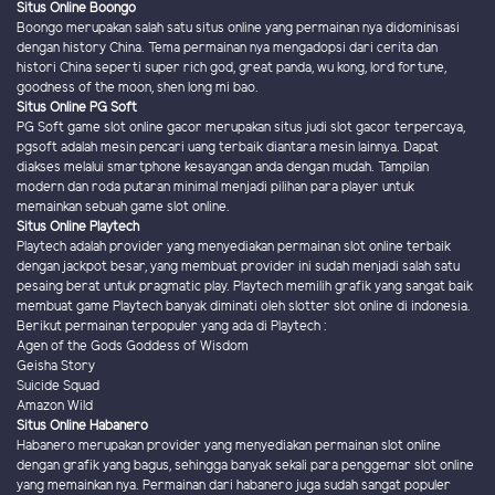
Situs Online Boongo
Boongo merupakan salah satu situs online yang permainan nya didominisasi
dengan history China. Tema permainan nya mengadopsi dari cerita dan
histori China seperti super rich god, great panda, wu kong, lord fortune,
goodness of the moon, shen long mi bao.
Situs Online PG Soft
PG Soft game slot online gacor merupakan situs judi slot gacor terpercaya,
pgsoft adalah mesin pencari uang terbaik diantara mesin lainnya. Dapat
diakses melalui smartphone kesayangan anda dengan mudah. Tampilan
modern dan roda putaran minimal menjadi pilihan para player untuk
memainkan sebuah game slot online.
Situs Online Playtech
Playtech adalah provider yang menyediakan permainan slot online terbaik
dengan jackpot besar, yang membuat provider ini sudah menjadi salah satu
pesaing berat untuk pragmatic play. Playtech memilih grafik yang sangat baik
membuat game Playtech banyak diminati oleh slotter slot online di indonesia.
Berikut permainan terpopuler yang ada di Playtech :
Agen of the Gods Goddess of Wisdom
Geisha Story
Suicide Squad
Amazon Wild
Situs Online Habanero
Habanero merupakan provider yang menyediakan permainan slot online
dengan grafik yang bagus, sehingga banyak sekali para penggemar slot online
yang memainkan nya. Permainan dari habanero juga sudah sangat populer