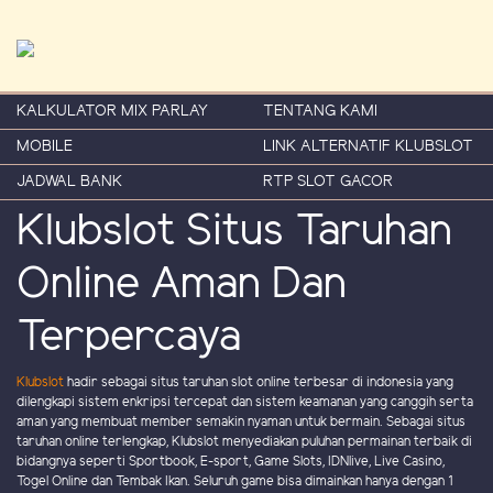
KALKULATOR MIX PARLAY
TENTANG KAMI
MOBILE
LINK ALTERNATIF KLUBSLOT
JADWAL BANK
RTP SLOT GACOR
Klubslot Situs Taruhan
Online Aman Dan
Terpercaya
Klubslot
hadir sebagai situs taruhan slot online terbesar di indonesia yang
dilengkapi sistem enkripsi tercepat dan sistem keamanan yang canggih serta
aman yang membuat member semakin nyaman untuk bermain. Sebagai situs
taruhan online terlengkap, Klubslot menyediakan puluhan permainan terbaik di
bidangnya seperti Sportbook, E-sport, Game Slots, IDNlive, Live Casino,
Togel Online dan Tembak Ikan. Seluruh game bisa dimainkan hanya dengan 1