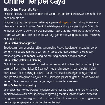
Online Terpercaya
Situs Online Pragmatic Play
Pragmatic play adalah provider slot yang terpopuler dan banyak diminati oleh
para pemain slot.
Pragmatic play mempunyai beberapa game
slot gacor
terbaik nya diantara
diantara game slot online. Berikut adalah game slot pragmatic play Starlight
Princess, Joker Jewels, Sweet Bonanza, Aztec Gems, Wild West Gold/WWG,
Gates Of Olympus dan masih banyak lagi game slot yang dapat kalian mainkan
di KLUBSLOTS
Situs Online Spadegaming
Spadegaming merupakan situs yang paling top di bagian Asia saat ini. sejak
berdirinya spadegaming, situs online tersebut mampu merilis lebih dari
ratusan game slot terbaik yang mendukung dari beberapa bahasa.
Situs Online Joker123 Gaming
Slot Joker adalah permainan casino online dan slot online dari provider joker
gaming. Permainan joker123 sangat mudah dimengerti, dan dipahami oleh
para player slot. Sehingga player dapat meraup keuntungan dengan mudah
dari permainan game slot joker123. Berbagai pasaran game judi ditawarkan
seperti live casino, slot, serta game judi online tembak ikan.
Situs Online Microgaming
Microgaming merupakan perusahaan game casino sejak tahun 2010. Seiring
berjalan nya waktu, slot gacor microgaming menjadikan provider tersebut
dengan menyediakan game judi slot online.Dan akhirnya microgaming mampu
bersaing dengan para provider besar lainnya.