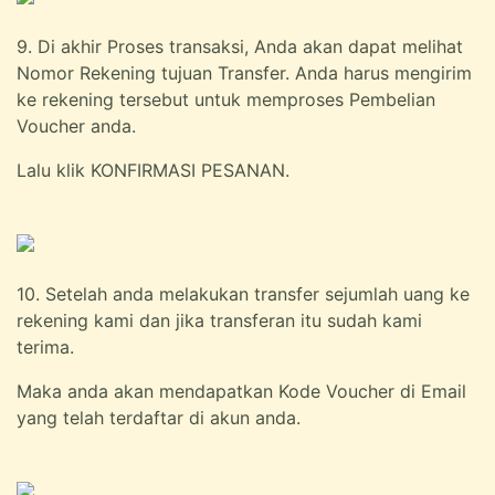
9. Di akhir Proses transaksi, Anda akan dapat melihat
Nomor Rekening tujuan Transfer. Anda harus mengirim
ke rekening tersebut untuk memproses Pembelian
Voucher anda.
Lalu klik KONFIRMASI PESANAN.
10. Setelah anda melakukan transfer sejumlah uang ke
rekening kami dan jika transferan itu sudah kami
terima.
Maka anda akan mendapatkan Kode Voucher di Email
yang telah terdaftar di akun anda.