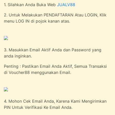
1. Silahkan Anda Buka Web
JUALV88
2. Untuk Melakukan PENDAFTARAN Atau LOGIN, Klik
menu LOG IN di pojok kanan atas.
3. Masukkan Email Aktif Anda dan Password yang
anda inginkan.
Penting : Pastikan Email Anda Aktif, Semua Transaksi
di Voucher88 menggunakan Email.
4. Mohon Cek Email Anda, Karena Kami Mengirimkan
PIN Untuk Verifikasi Ke Email Anda.